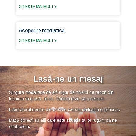
CITEȘTE MAI MULT »
Acoperire mediatică
CITEȘTE MAI MULT »
Lasă-ne un mesaj
Singura modalitate de a fi sigur de nivelul de radon din
locuința ta (casă, birou, clădire) este să o testezi.
Laboratorul nostru oferă teste extrem de fiabile și precise.
Dacă dorești să afli care este situația ta, te rugăm să ne
contactezi.